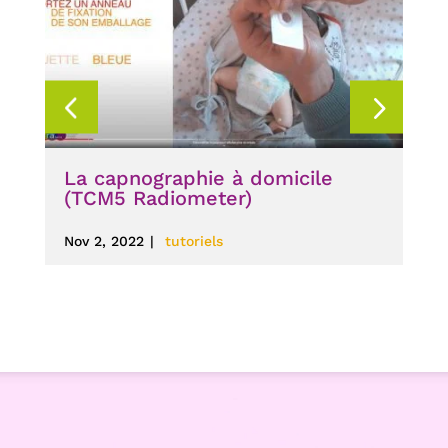
La capnographie à domicile
L’
(TCM5 Radiometer)
Avr
Nov 2, 2022
|
tutoriels