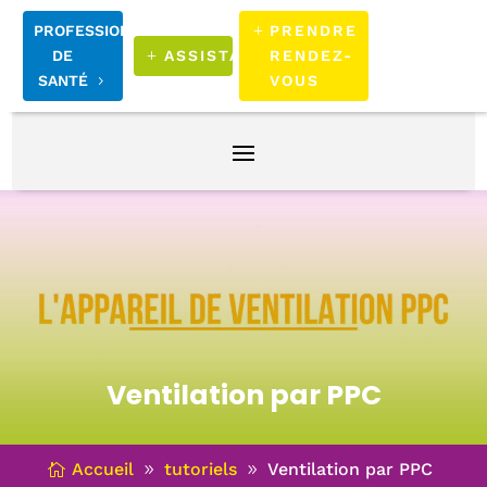
PROFESSIONNELS
PRENDRE
DE
ASSISTANCE
RENDEZ-
SANTÉ
VOUS
Ventilation par PPC
Accueil
tutoriels
Ventilation par PPC