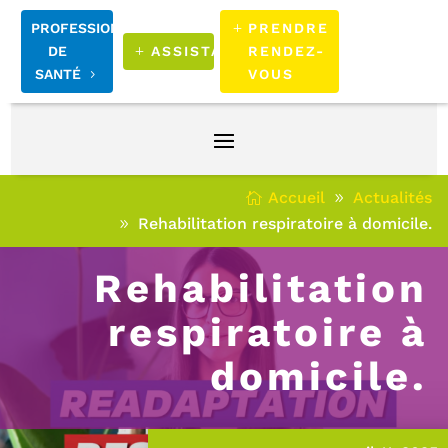
PROFESSIONNELS
PRENDRE
DE
ASSISTANCE
RENDEZ-
SANTÉ
VOUS
Accueil
Actualités
Rehabilitation respiratoire à domicile.
Rehabilitation
respiratoire à
domicile.