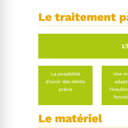
Le traitement p
L
La possibilité
Une me
d’avoir des débits
adapt
précis
l’insuli
foncti
Le matériel