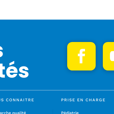
s
tés
US CONNAITRE
PRISE EN CHARGE
rche qualité
Pédiatrie