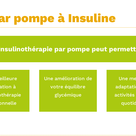
ar pompe à Insuline
’insulinothérapie par pompe peut permett
illeure
Une amélioration de
Une me
ation à
votre équilibre
adaptati
nothérapie
glycémique
activités
onnelle
quoti