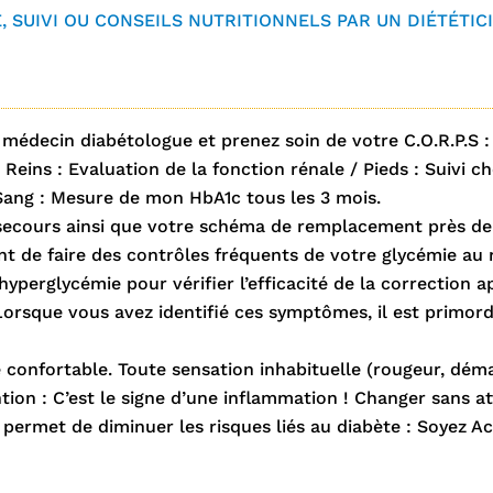
 SUIVI OU CONSEILS NUTRITIONNELS PAR UN DIÉTÉTICIE
édecin diabétologue et prenez soin de votre C.O.R.P.S : C
 Reins : Evaluation de la fonction rénale / Pieds : Suivi
/ Sang : Mesure de mon HbA1c tous les 3 mois.
secours ainsi que votre schéma de remplacement près de
ant de faire des contrôles fréquents de votre glycémie au 
perglycémie pour vérifier l’efficacité de la correction 
rsque vous avez identifié ces symptômes, il est primordi
e confortable. Toute sensation inhabituelle (rougeur, dém
ntion : C’est le signe d’une inflammation ! Changer sans att
rmet de diminuer les risques liés au diabète : Soyez Act