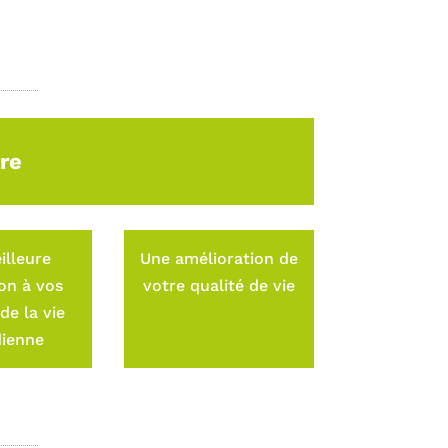
re
illeure
Une amélioration de
on à vos
votre qualité de vie
 de la vie
dienne