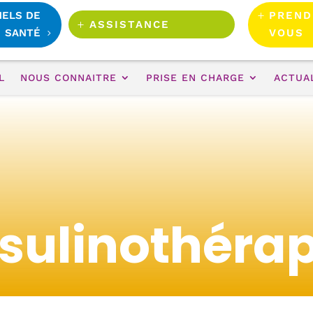
NELS DE
PREND
ASSISTANCE
SANTÉ
VOUS
L
NOUS CONNAITRE
PRISE EN CHARGE
ACTUA
nsulinothérap