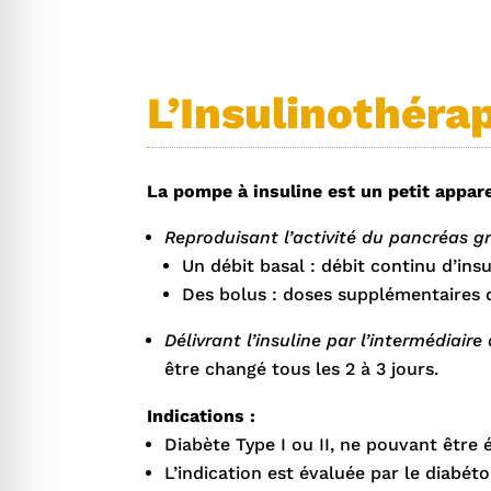
 anti-crise
 adapté au TDAH
L’Insulinothéra
 cécité
La pompe à insuline est un petit appar
Reproduisant l’activité du pancréas gr
sécurisé épilepsie
Un débit basal : débit continu d’ins
Des bolus : doses supplémentaires d
Délivrant l’insuline par l’intermédiair
être changé tous les 2 à 3 jours.
Indications :
Diabète Type I ou II, ne pouvant être 
L’indication est évaluée par le diabé