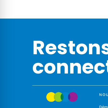
Reston
connec
NO
Déma