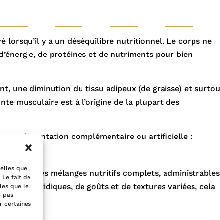
é lorsqu’il y a un déséquilibre nutritionnel. Le corps ne
 d’énergie, de protéines et de nutriments pour bien
nt, une diminution du tissu adipeux (de graisse) et surtou
te musculaire est à l’origine de la plupart des
une alimentation complémentaire ou artificielle :
telles que
NO) sont des mélanges nutritifs complets, administrables
 Le fait de
u hyperprotidiques, de goûts et de textures variées, cela
les que le
e pas
entation.
r certaines