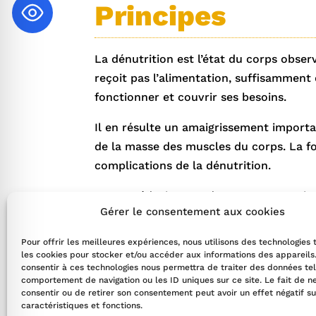
l sécurisé pour les crises
Principes
 adapté pour le TDAH
La dénutrition est l’état du corps observ
reçoit pas l’alimentation, suffisamment
fonctionner et couvrir ses besoins.
pour la cécité
Il en résulte un amaigrissement importa
de la masse des muscles du corps. La fon
sécurisé pour l'épilepsie
complications de la dénutrition.
Votre médecin peut donc vous prescrire 
Gérer le consentement aux cookies
La complémentation orale :
Pour offrir les meilleures expériences, nous utilisons des technologies 
les compléments nutritionnels oraux (C
les cookies pour stocker et/ou accéder aux informations des appareils.
par voie orale, hyperénergétiques et / o
consentir à ces technologies nous permettra de traiter des données tel
comportement de navigation ou les ID uniques sur ce site. Le fait de n
peut permettre de compléter votre alim
consentir ou de retirer son consentement peut avoir un effet négatif su
caractéristiques et fonctions.
La nutrition entérale :