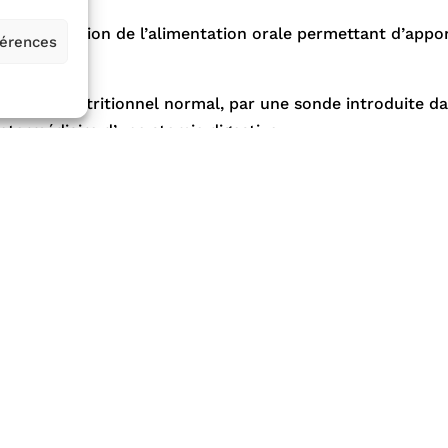
e substitution de l’alimentation orale permettant d’appo
férences
nisme.
er un état nutritionnel normal, par une sonde introduite d
’intermédiaire d’une stomie digestive.
e de substitution de l’alimentation orale (ou entérale
les nutriments nécessaires à l’organisme.
er un état nutritionnel correspondant aux besoins et aux
ntraveineuse via un cathéter veineux central ou une chamb