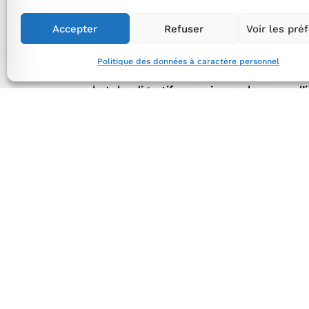
La nutrition entérale est une méthode d
Accepter
Refuser
Voir les pré
tous les nutriments nécessaires à l’orga
Politique des données à caractère personnel
L’objectif est d’atteindre et de respect
le tube digestif par voie nasale ou par l
La nutrition parentérale :
La nutrition parentérale est une méthod
impossible) permettant d’apporter tous 
L’objectif est d’atteindre et de respect
caractéristiques du patient, par voie i
implantable.