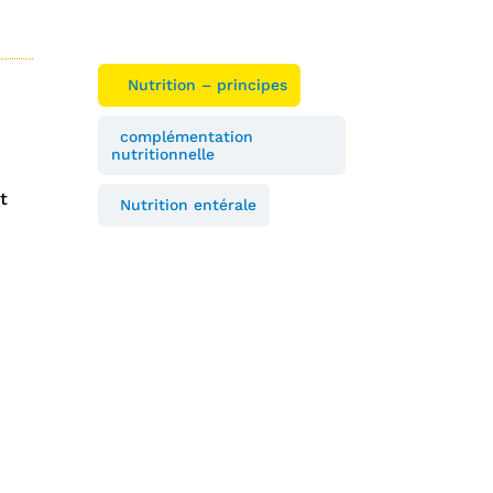
Nutrition – principes
complémentation
nutritionnelle
t
Nutrition entérale