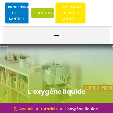
PROFESSIONNELS
PRENDRE
DE
ASSISTANCE
RENDEZ-
SANTÉ
VOUS
L’oxygène liquide
Accueil
tutoriels
L’oxygène liquide