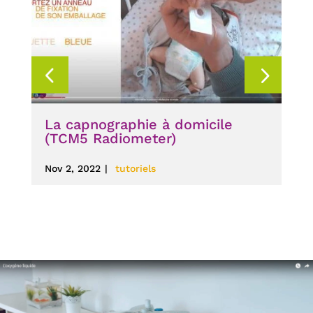
La capnographie à domicile
L’
(TCM5 Radiometer)
Avr
Nov 2, 2022
|
tutoriels