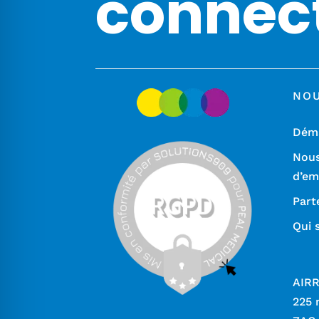
connec
NO
Déma
Nous
d’em
Part
Qui 
AIR
225 