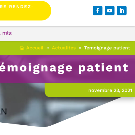
RE RENDEZ-
LITÉS
Accueil
Actualités
Témoignage patient
émoignage patient
novembre 23, 2021