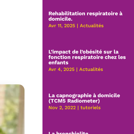
Rehabilitation respiratoire à
domicile.
Avr 11, 2025
|
Actualités
L’impact de l’obésité sur la
fonction respiratoire chez les
enfants
Avr 4, 2025
|
Actualités
La capnographie à domicile
(TCM5 Radiometer)
Nov 2, 2022
|
tutoriels
La bronchiolite