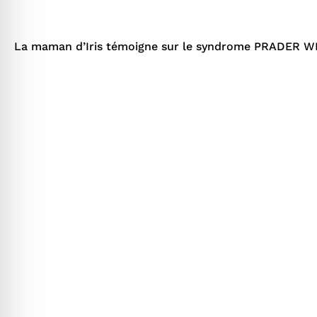
 anti-crise
La maman d’Iris témoigne sur le syndrome PRADER WILL
 adapté au TDAH
 cécité
sécurisé épilepsie