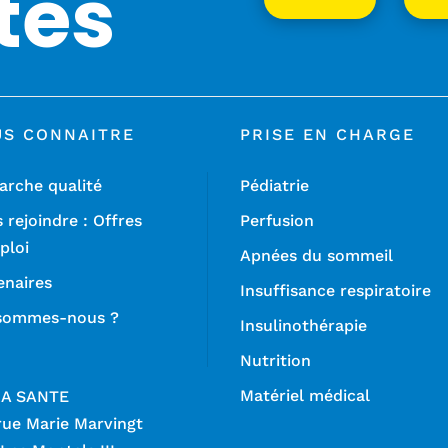
tés
US CONNAITRE
PRISE EN CHARGE
rche qualité
Pédiatrie
 rejoindre : Offres
Perfusion
ploi
Apnées du sommeil
enaires
Insuffisance respiratoire
sommes-nous ?
Insulinothérapie
Nutrition
Matériel médical
RA SANTE
rue Marie Marvingt