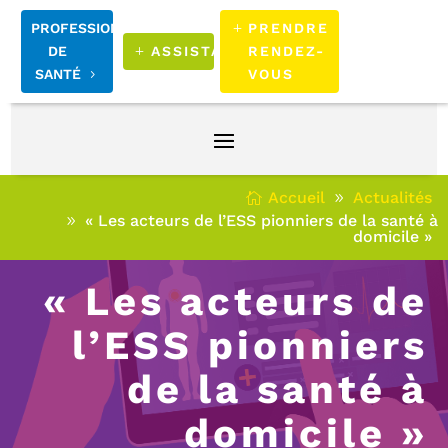
PROFESSIONNELS
PRENDRE
DE
ASSISTANCE
RENDEZ-
SANTÉ
VOUS
Accueil
Actualités
« Les acteurs de l’ESS pionniers de la santé à
domicile »
« Les acteurs de
l’ESS pionniers
de la santé à
domicile »